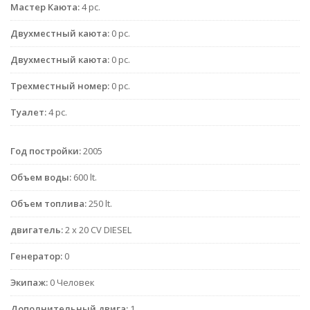
Мастер Каюта:
4 pc.
Двухместный каюта:
0 pc.
Двухместный каюта:
0 pc.
Трехместный номер:
0 pc.
Туалет:
4 pc.
Год постройки:
2005
Объем воды:
600 lt.
Объем топлива:
250 lt.
двигатель:
2 x 20 CV DIESEL
Генератор:
0
Экипаж:
0 Человек
Дополнительный двига:
1