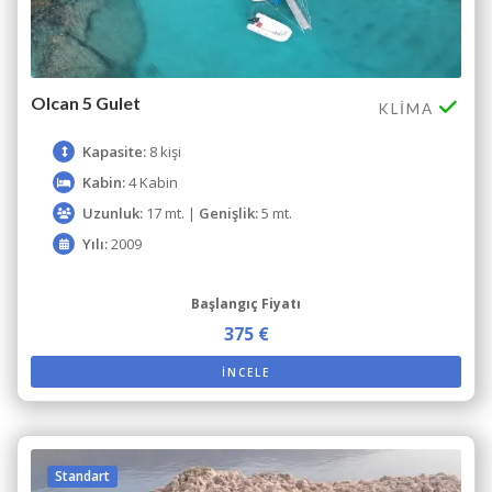
Olcan 5 Gulet
KLIMA
Kapasite:
8 kişi
Kabin:
4 Kabin
Uzunluk:
17 mt. |
Genişlik:
5 mt.
Yılı:
2009
Başlangıç Fiyatı
375 €
İNCELE
Standart