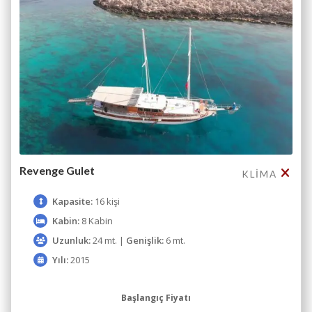
Revenge Gulet
KLIMA
Kapasite:
16 kişi
Kabin:
8 Kabin
Uzunluk:
24 mt. |
Genişlik:
6 mt.
Yılı:
2015
Başlangıç Fiyatı