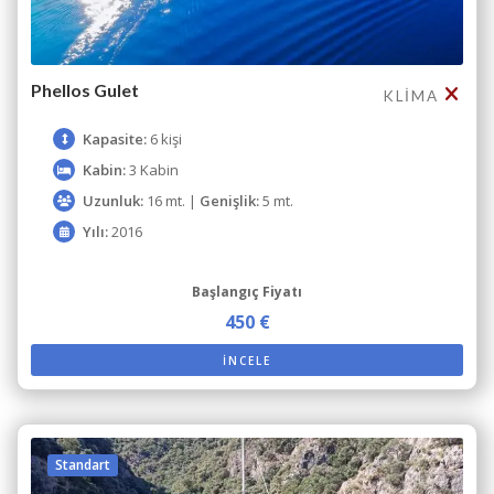
Phellos Gulet
KLIMA
Kapasite:
6 kişi
Kabin:
3 Kabin
Uzunluk:
16 mt. |
Genişlik:
5 mt.
Yılı:
2016
Başlangıç Fiyatı
450 €
İNCELE
Standart