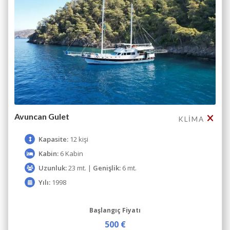
Avuncan Gulet
KLIMA
Kapasite:
12 kişi
Kabin:
6 Kabin
Uzunluk:
23 mt. |
Genişlik:
6 mt.
Yılı:
1998
Başlangıç Fiyatı
500 €