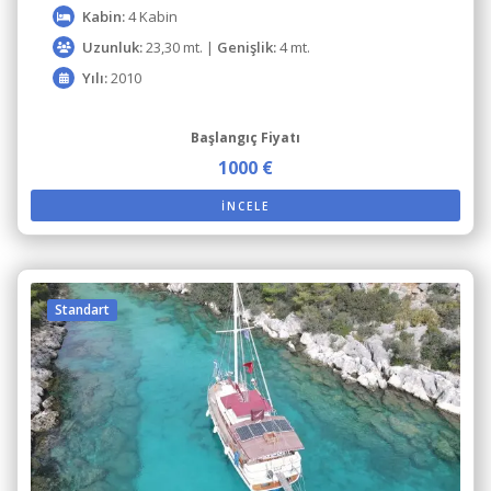
Kabin:
4 Kabin
Uzunluk:
23,30 mt. |
Genişlik:
4 mt.
Yılı:
2010
Başlangıç Fiyatı
1000 €
İNCELE
Standart