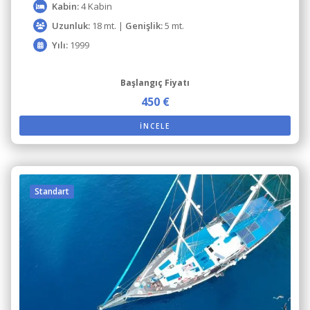
Kabin:
4 Kabin
Uzunluk:
18 mt. |
Genişlik:
5 mt.
Yılı:
1999
Başlangıç Fiyatı
450 €
İNCELE
Standart