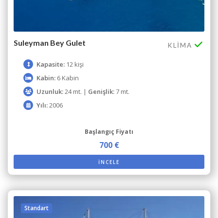
Suleyman Bey Gulet
KLIMA
Kapasite:
12 kişi
Kabin:
6 Kabin
Uzunluk:
24 mt. |
Genişlik:
7 mt.
Yılı:
2006
Başlangıç Fiyatı
700 €
İNCELE
Standart