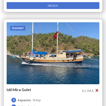
İNCELE
Standart
Idil Mira Gulet
KLIMA
Kapasite:
16 kişi