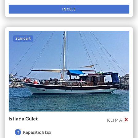
İNCELE
Standart
Istlada Gulet
KLIMA
Kapasite:
8 kişi