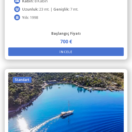
Kabin:
8 Kabin
Uzunluk:
23 mt. |
Genişlik:
7 mt.
Yılı:
1998
Başlangıç Fiyatı
700 €
İNCELE
Standart