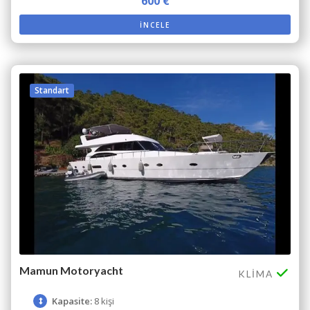
600 €
İNCELE
Standart
Mamun Motoryacht
KLIMA
Kapasite:
8 kişi