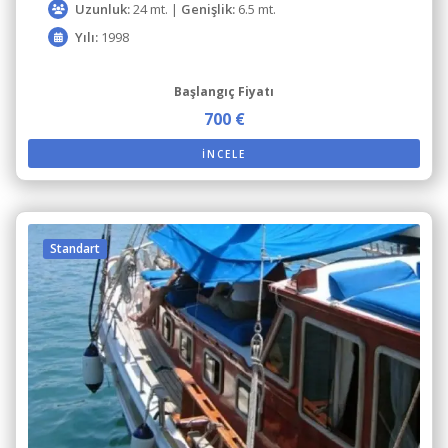
Uzunluk:
24 mt. |
Genişlik:
6.5 mt.
Yılı:
1998
Başlangıç Fiyatı
700 €
İNCELE
Standart