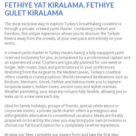
FETHIYE YAT KIRALAMA, FETHIYE
GULET KIRALAMA
The most exclusive way to explore Turkey’s breathtaking coastline is
through a private, crewed yacht charter. Combining comfort and
freedom, this unique experience allows you to discover the Turkish
Riviera away from the crowds, at your own pace and entirely on your
terms.
A crewed yacht charter in Turkey means having a fully equipped yacht
reserved exclusively for you, accompanied by a professional captain and
an experienced crew. Charters are typically planned for one week or
longer, with routes, bays and ports tailored to your preferences.
Stretching from the Aegean to the Mediterranean, Turkey’s coastline
offers countless cruising options. World-renowned destinations such as
Bodrum, Marmaris, Göcek, Fethiye and Kekova invite you to explore
turquoise waters, hidden coves, ancient ruins and stylish marinas.
Weather permitting, your itinerary remains fully flexible, allowing you to
wake up to a new view each day.
Ideal for family holidays, groups of friends, special celebrations or
corporate events, a private yacht charter offers a prestigious and
unforgettable alternative to conventional vacations. Meals are freshly
prepared on board by the crew; you may bring your own provisions or
choose our full board option for a completely carefree experience.
Browse our fleet, complete our inquiry form and take the first step