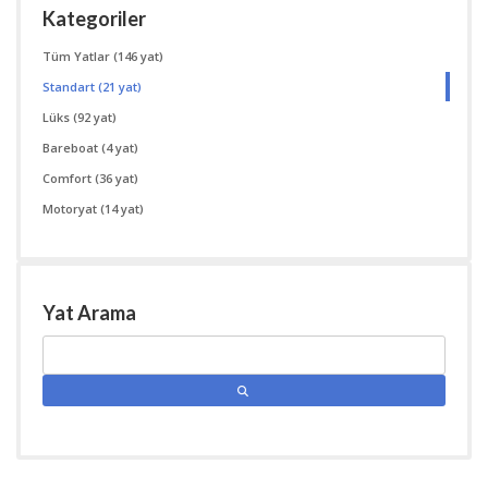
Kategoriler
Tüm Yatlar
(146 yat)
Standart
(21 yat)
Lüks
(92 yat)
Bareboat
(4 yat)
Comfort
(36 yat)
Motoryat
(14 yat)
Yat Arama