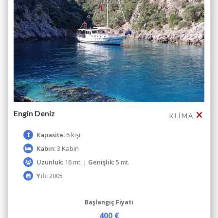
Engin Deniz
KLIMA
Kapasite:
6 kişi
Kabin:
3 Kabin
Uzunluk:
16 mt. |
Genişlik:
5 mt.
Yılı:
2005
Başlangıç Fiyatı
400 €