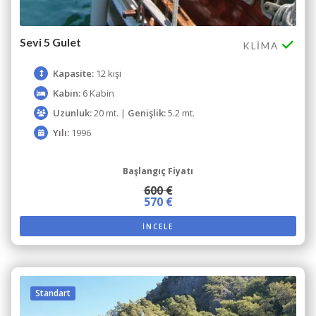
Sevi 5 Gulet
KLIMA
Kapasite:
12 kişi
Kabin:
6 Kabin
Uzunluk:
20 mt. |
Genişlik:
5.2 mt.
Yılı:
1996
Başlangıç Fiyatı
600 €
570 €
İNCELE
Standart