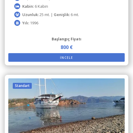
Kabin:
6 Kabin
Uzunluk:
25 mt. |
Genişlik:
6 mt.
Yılı:
1996
Başlangıç Fiyatı
800 €
İNCELE
Standart