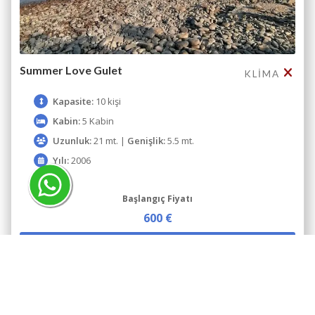
Summer Love Gulet
KLIMA
Kapasite:
10 kişi
Kabin:
5 Kabin
Uzunluk:
21 mt. |
Genişlik:
5.5 mt.
Yılı:
2006
Başlangıç Fiyatı
600 €
İNCELE