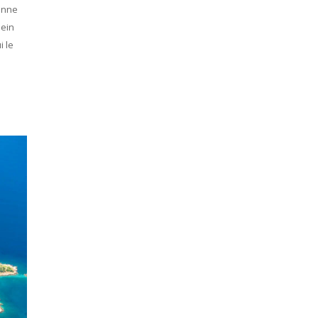
ienne
lein
i le