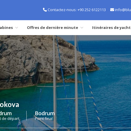
Contactez-nous:
+90 252 6122113
info@blu
cabines
Offres de dernière minute
Itinéraires de yacht
Gokova
drum
Bodrum
t de départ
Point final