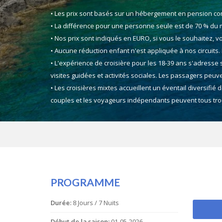
• Les prix sont basés sur un hébergement en pension c
• La différence pour une personne seule est de 70 % du m
• Nos prix sont indiqués en EURO, si vous le souhaitez, v
• Aucune réduction enfant n'est appliquée à nos circuits
• L'expérience de croisière pour les 18-39 ans s'adresse 
visites guidées et activités sociales. Les passagers pe
• Les croisières mixtes accueillent un éventail diversifi
couples et les voyageurs indépendants peuvent tous trou
PROGRAMME
Durée:
8 Jours / 7 Nuits
Début de la saison:
01-05-2026