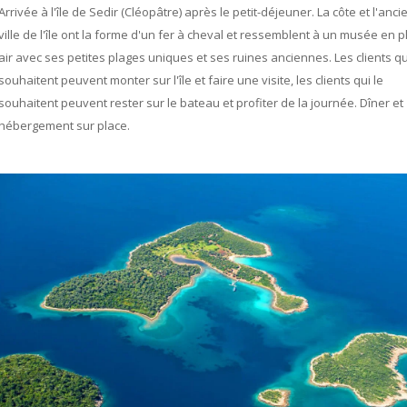
Arrivée à l'île de Sedir (Cléopâtre) après le petit-déjeuner. La côte et l'anc
ville de l'île ont la forme d'un fer à cheval et ressemblent à un musée en p
air avec ses petites plages uniques et ses ruines anciennes. Les clients qu
souhaitent peuvent monter sur l'île et faire une visite, les clients qui le
souhaitent peuvent rester sur le bateau et profiter de la journée. Dîner et
hébergement sur place.