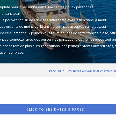
omplète pour 1 personne dans une cabine pour 2 personnes.
ontant total.
ous pouvez choisir des devises différentes avec le lien dans le menu.
. Les enfants de moins de 12 ans ne sont pas acceptés sur le bateau.
spécifiquement aux jeunes voyageurs adultes de cette tranche d'âge, offran
uvent se connecter avec des personnes partageant les mêmes idées tout en
é de passagers de plusieurs générations, des jeunes enfants aux retraités, 
ver leur place.
D'accueil
Croisières en voilier et charters 
CLICK TO SEE DATES & FARES