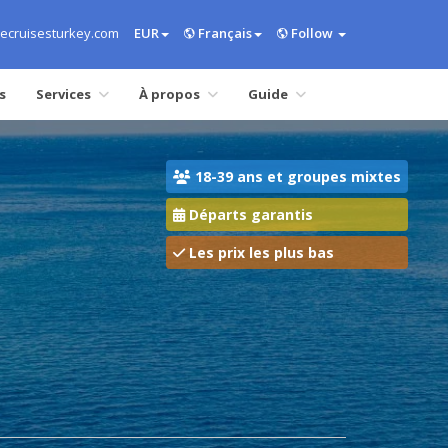
ecruisesturkey.com
EUR
Français
Follow
s
Services
À propos
Guide
18-39 ans et groupes mixtes
Départs garantis
Les prix les plus bas