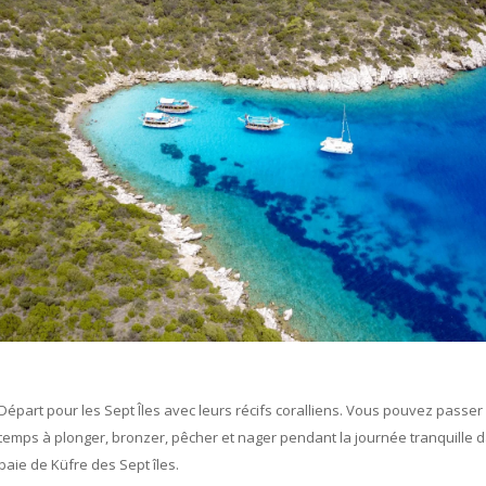
Départ pour les Sept Îles avec leurs récifs coralliens. Vous pouvez passer
temps à plonger, bronzer, pêcher et nager pendant la journée tranquille d
baie de Küfre des Sept îles.