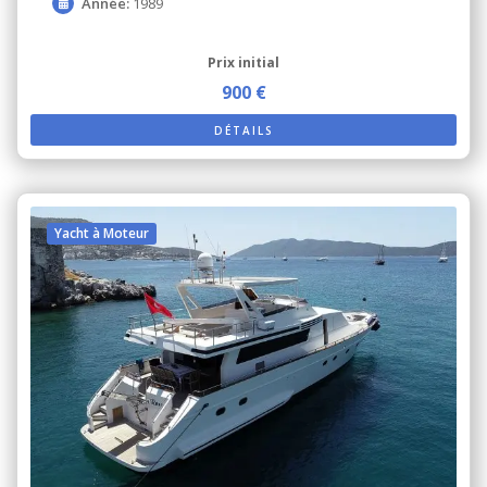
Année:
1989
Prix ​​initial
900 €
DÉTAILS
Yacht à Moteur