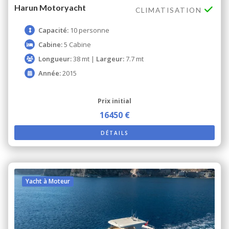
Harun Motoryacht
CLIMATISATION
Capacité:
10 personne
Cabine:
5 Cabine
Longueur:
38 mt |
Largeur:
7.7 mt
Année:
2015
Prix ​​initial
16450 €
DÉTAILS
Yacht à Moteur