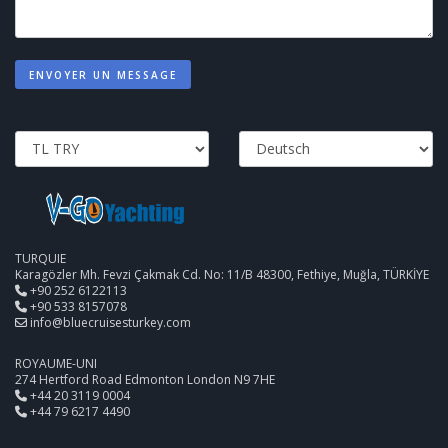
ENVOYER UN MESSAGE
TURQUIE
Karagözler Mh. Fevzi Çakmak Cd. No: 11/B 48300, Fethiye, Muğla, TÜRKİYE
+90 252 6122113
+90 533 8157078
info@bluecruisesturkey.com
ROYAUME-UNI
274 Hertford Road Edmonton London N9 7HE
+44 20 3119 0004
+44 79 6217 4490