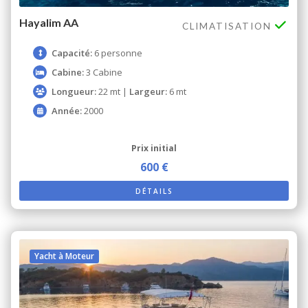
Hayalim AA
CLIMATISATION
Capacité:
6 personne
Cabine:
3 Cabine
Longueur:
22 mt |
Largeur:
6 mt
Année:
2000
Prix ​​initial
600 €
DÉTAILS
Yacht à Moteur