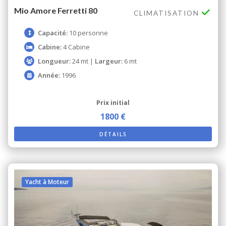
Mio Amore Ferretti 80
CLIMATISATION
Capacité:
10 personne
Cabine:
4 Cabine
Longueur:
24 mt |
Largeur:
6 mt
Année:
1996
Prix ​​initial
1800 €
DÉTAILS
Yacht à Moteur