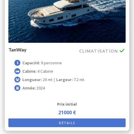
TanWay
CLIMATISATION
Capacité:
9 personne
Cabine:
4 Cabine
Longueur:
26 mt |
Largeur:
7.2 mt
Année:
2024
Prix ​​initial
21000 €
DÉTAILS