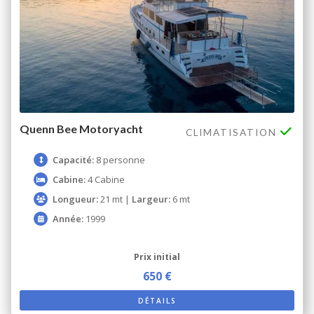
Quenn Bee Motoryacht
CLIMATISATION
Capacité:
8 personne
Cabine:
4 Cabine
Longueur:
21 mt |
Largeur:
6 mt
Année:
1999
Prix ​​initial
650 €
DÉTAILS