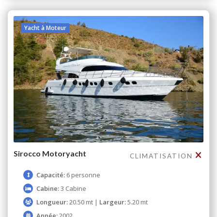
Yacht à Moteur
Sirocco Motoryacht
CLIMATISATION
Capacité:
6 personne
Cabine:
3 Cabine
Longueur:
20.50 mt |
Largeur:
5.20 mt
Année:
2002