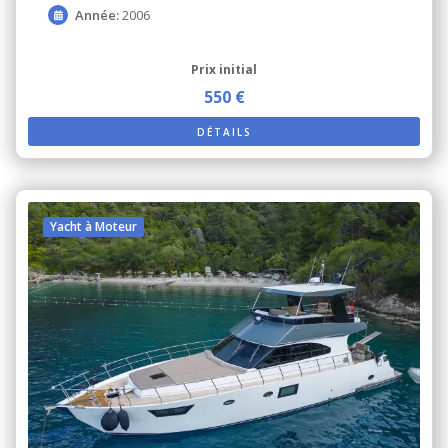
Année:
2006
Prix ​​initial
550 €
DÉTAILS
Yacht à Moteur