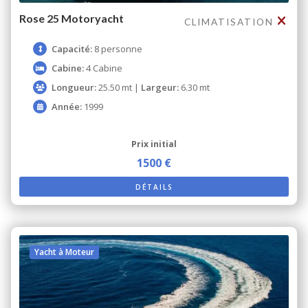
Rose 25 Motoryacht
CLIMATISATION
Capacité:
8 personne
Cabine:
4 Cabine
Longueur:
25.50 mt |
Largeur:
6.30 mt
Année:
1999
Prix ​​initial
1500 €
DÉTAILS
Yacht à Moteur