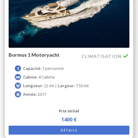
Bormus 1 Motoryacht
CLIMATISATION
Capacité:
7 personne
Cabine:
4 Cabine
Longueur:
22 mt |
Largeur:
7.50 mt
Année:
2017
Prix ​​initial
1400 €
DÉTAILS