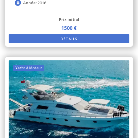
Année:
2016
Prix ​​initial
1500 €
DÉTAILS
Yacht à Moteur