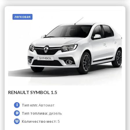
легковая
RENAULT SYMBOL 1.5
Тип кпп:
Автомат
Тип топлива:
дизель
Количество мест:
5