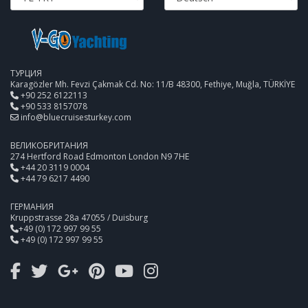
ТУРЦИЯ
Karagözler Mh. Fevzi Çakmak Cd. No: 11/B 48300, Fethiye, Muğla, TÜRKİYE
+90 252 6122113
+90 533 8157078
info@bluecruisesturkey.com
ВЕЛИКОБРИТАНИЯ
274 Hertford Road Edmonton London N9 7HE
+44 20 3119 0004
+44 79 6217 4490
ГЕРМАНИЯ
Kruppstrasse 28a 47055 / Duisburg
+49 (0) 172 997 99 55
+49 (0) 172 997 99 55