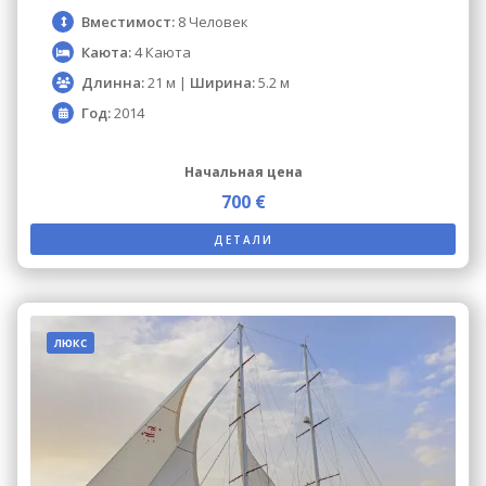
Вместимост:
8 Человек
Каюта:
4 Каюта
Длинна:
21 м |
Ширина:
5.2 м
Год:
2014
Начальная цена
700 €
ДЕТАЛИ
люкс