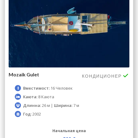
Mozaik Gulet
КОНДИЦИОНЕР
Вместимост:
16 Человек
Каюта:
8 Каюта
Длинна:
26 м |
Ширина:
7 м
Год:
2002
Начальная цена