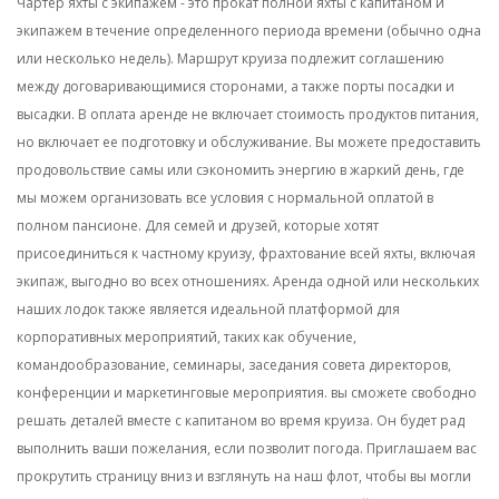
Чартер яхты с экипажем - это прокат полной яхты с капитаном и
экипажем в течение определенного периода времени (обычно одна
или несколько недель). Маршрут круиза подлежит соглашению
между договаривающимися сторонами, а также порты посадки и
высадки. В оплата аренде не включает стоимость продуктов питания,
но включает ее подготовку и обслуживание. Вы можете предоставить
продовольствие самы или сэкономить энергию в жаркий день, где
мы можем организовать все условия с нормальной оплатой в
полном пансионе. Для семей и друзей, которые хотят
присоединиться к частному круизу, фрахтование всей яхты, включая
экипаж, выгодно во всех отношениях. Аренда одной или нескольких
наших лодок также является идеальной платформой для
корпоративных мероприятий, таких как обучение,
командообразование, семинары, заседания совета директоров,
конференции и маркетинговые мероприятия. вы сможете свободно
решать деталей вместе с капитаном во время круиза. Он будет рад
выполнить ваши пожелания, если позволит погода. Приглашаем вас
прокрутить страницу вниз и взглянуть на наш флот, чтобы вы могли