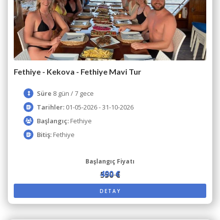
Fethiye - Kekova - Fethiye Mavi Tur
Süre
8 gün / 7 gece
Tarihler:
01-05-2026 - 31-10-2026
Başlangıç:
Fethiye
Bitiş:
Fethiye
Başlangıç Fiyatı
490 €
550 €
DETAY