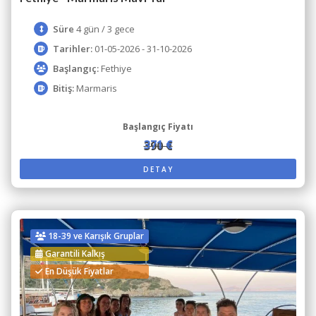
Süre
4 gün / 3 gece
Tarihler:
01-05-2026 - 31-10-2026
Başlangıç:
Fethiye
Bitiş:
Marmaris
Başlangıç Fiyatı
371 €
390 €
DETAY
18-39 ve Karışık Gruplar
Garantili Kalkış
En Düşük Fiyatlar