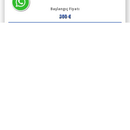
Başlangıç Fiyatı
285 €
300 €
DETAY
BİZE ULAŞIN