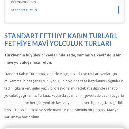
Premium
(1 tur)
Standart
(19 tur)
STANDART FETHIYE KABIN TURLARI,
FETHIYE MAVI YOLCULUK TURLARI
Türkiye’nin büyüleyici koylarında sade, samimi ve keyif dolu bir
mavi yolculuğa hazır olun.
Standart Kabin Turlarımız, denizle iç içe, huzurlu bir tatil arayanlar için
mükemmel bir seçenek sunuyor. Gün boyunca taze hazırlanmış öğünlerin
tadını çıkarırken, güler yüzlü profesyonel mürettebat eşliğinde rahat bir
yolculuk geçirirsiniz. Turkuaz koylarda yüzmenin, güvertede esen rüzgârla
dinlenmenin ve her gün yeni bir keşfe uyanmanın verdiği o eşsiz özgürlük
hissi… Hepsi bu sıcak ve sade mavi tur deneyiminin bir parçası. Maviye
karışmaya hazır olun!