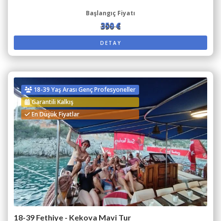
Başlangıç Fiyatı
359 €
390 €
DETAY
18-39 Yaş Arası Genç Profesyoneller
Garantili Kalkış
En Düşük Fiyatlar
18-39 Fethiye - Kekova Mavi Tur