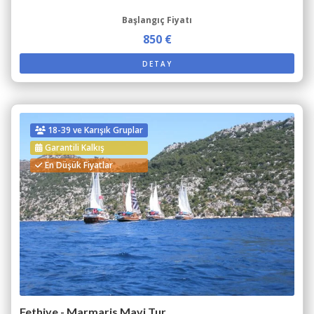
Başlangıç Fiyatı
850 €
DETAY
18-39 ve Karışık Gruplar
Garantili Kalkış
En Düşük Fiyatlar
Fethiye - Marmaris Mavi Tur