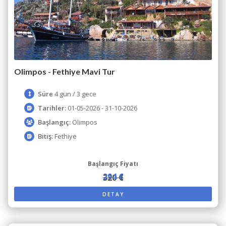
Olimpos - Fethiye Mavi Tur
Süre
4 gün / 3 gece
Tarihler:
01-05-2026 - 31-10-2026
Başlangıç:
Olimpos
Bitiş:
Fethiye
Başlangıç Fiyatı
294 €
320 €
DETAY