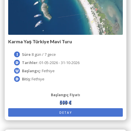
Karma Yaş Türkiye Mavi Turu
Süre
8 gün / 7 gece
Tarihler:
01-05-2026 - 31-10-2026
Başlangıç:
Fethiye
Bitiş:
Fethiye
Başlangıç Fiyatı
593 €
599 €
DETAY