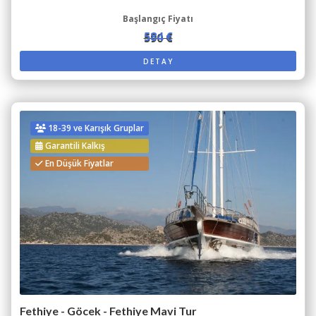
Başlangıç Fiyatı
584 €
590 €
DETAY
18-39 ve Karışık Gruplar
Garantili Kalkış
En Düşük Fiyatlar
Fethiye - Göcek - Fethiye Mavi Tur