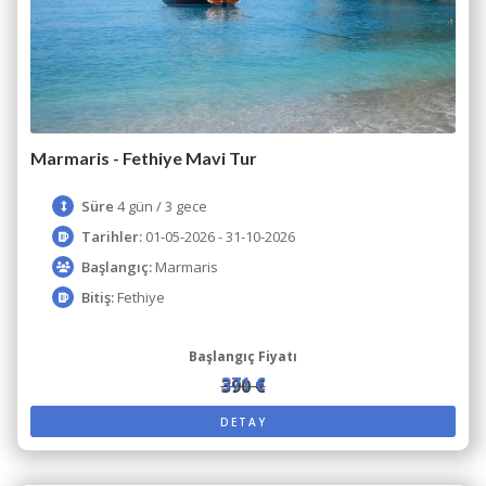
Marmaris - Fethiye Mavi Tur
Süre
4 gün / 3 gece
Tarihler:
01-05-2026 - 31-10-2026
Başlangıç:
Marmaris
Bitiş:
Fethiye
Başlangıç Fiyatı
371 €
390 €
DETAY