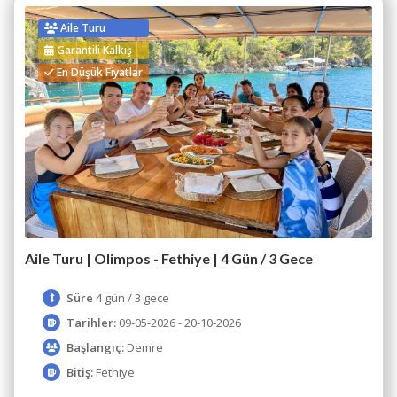
Aile Turu
Garantili Kalkış
En Düşük Fiyatlar
Aile Turu | Olimpos - Fethiye | 4 Gün / 3 Gece
Süre
4 gün / 3 gece
Tarihler:
09-05-2026 - 20-10-2026
Başlangıç:
Demre
Bitiş:
Fethiye