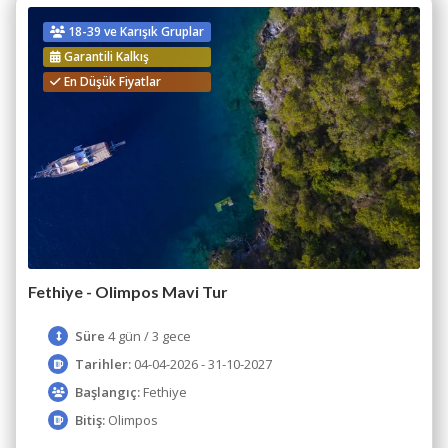
18-39 ve Karışık Gruplar
Garantili Kalkış
En Düşük Fiyatlar
Fethiye - Olimpos Mavi Tur
Süre
4 gün / 3 gece
Tarihler:
04-04-2026 - 31-10-2027
Başlangıç:
Fethiye
Bitiş:
Olimpos