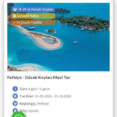
18-39 ve Karışık Gruplar
Garantili Kalkış
En Düşük Fiyatlar
Fethiye - Göcek Koyları Mavi Tur
Süre
4 gün / 3 gece
Tarihler:
01-05-2026 - 31-10-2026
Başlangıç:
Fethiye
Bitiş:
Göcek