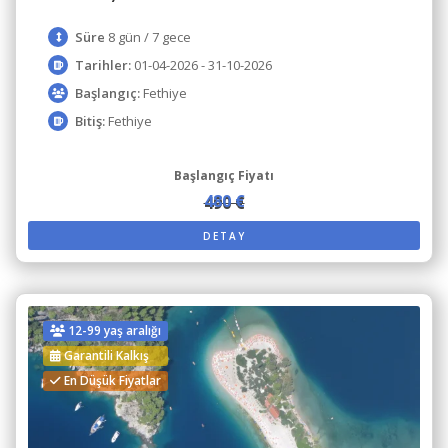
Süre
8 gün / 7 gece
Tarihler:
01-04-2026 - 31-10-2026
Başlangıç:
Fethiye
Bitiş:
Fethiye
Başlangıç Fiyatı
480 €
490 €
DETAY
12-99 yaş aralığı
Garantili Kalkış
En Düşük Fiyatlar