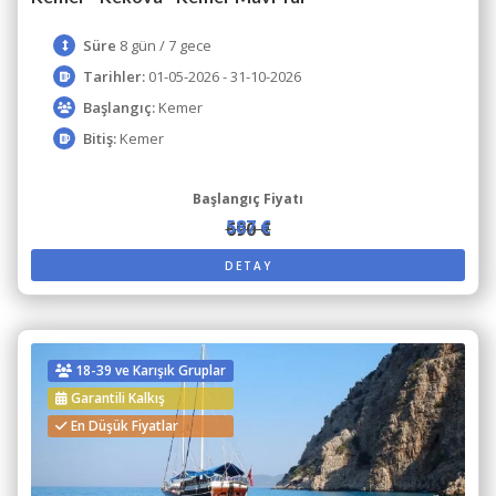
Süre
8 gün / 7 gece
Tarihler:
01-05-2026 - 31-10-2026
Başlangıç:
Kemer
Bitiş:
Kemer
Başlangıç Fiyatı
587 €
690 €
DETAY
18-39 ve Karışık Gruplar
Garantili Kalkış
En Düşük Fiyatlar