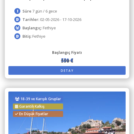
Süre
7 gün / 6 gece
Tarihler:
02-05-2026 - 17-10-2026
Başlangıç:
Fethiye
Bitiş:
Fethiye
Başlangıç Fiyatı
531 €
590 €
DETAY
18-39 ve Karışık Gruplar
Garantili Kalkış
En Düşük Fiyatlar