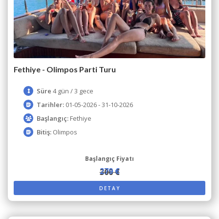
Fethiye - Olimpos Parti Turu
Süre
4 gün / 3 gece
Tarihler:
01-05-2026 - 31-10-2026
Başlangıç:
Fethiye
Bitiş:
Olimpos
Başlangıç Fiyatı
279 €
300 €
DETAY