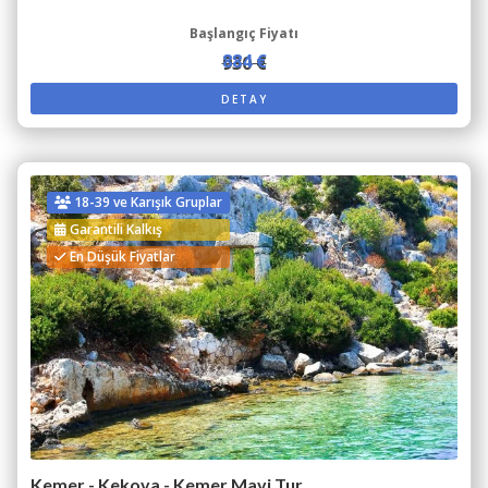
Başlangıç Fiyatı
884 €
930 €
DETAY
18-39 ve Karışık Gruplar
Garantili Kalkış
En Düşük Fiyatlar
Kemer - Kekova - Kemer Mavi Tur