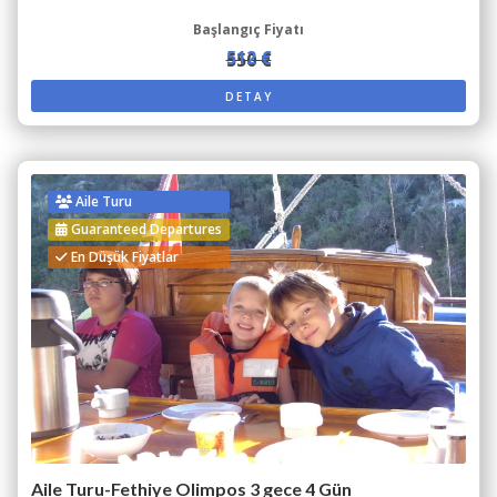
Başlangıç Fiyatı
512 €
550 €
DETAY
Aile Turu
Guaranteed Departures
En Düşük Fiyatlar
Aile Turu-Fethiye Olimpos 3 gece 4 Gün