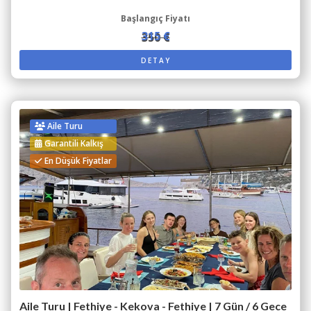
Başlangıç Fiyatı
315 €
350 €
DETAY
Aile Turu
Garantili Kalkış
En Düşük Fiyatlar
Aile Turu | Fethiye - Kekova - Fethiye | 7 Gün / 6 Gece