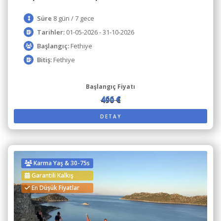
Süre
8 gün / 7 gece
Tarihler:
01-05-2026 - 31-10-2026
Başlangıç:
Fethiye
Bitiş:
Fethiye
Başlangıç Fiyatı
466 €
490 €
DETAY
Karma Yaş & 30-75s
Garantili Kalkış
En Düşük Fiyatlar