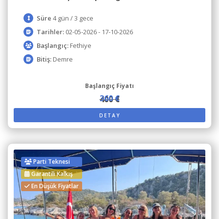
Süre
4 gün / 3 gece
Tarihler:
02-05-2026 - 17-10-2026
Başlangıç:
Fethiye
Bitiş:
Demre
Başlangıç Fiyatı
360 €
400 €
DETAY
Parti Teknesi
Garantili Kalkış
En Düşük Fiyatlar