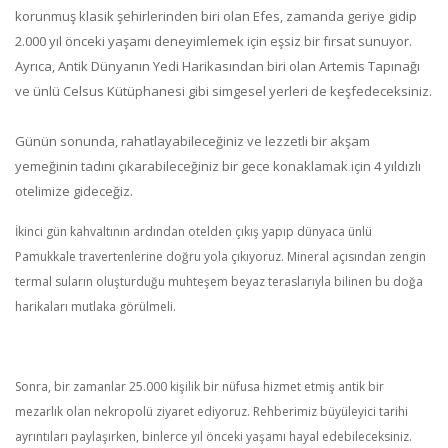
korunmuş klasik şehirlerinden biri olan Efes, zamanda geriye gidip
2.000 yıl önceki yaşamı deneyimlemek için eşsiz bir fırsat sunuyor.
Ayrıca, Antik Dünyanın Yedi Harikasından biri olan Artemis Tapınağı
ve ünlü Celsus Kütüphanesi gibi simgesel yerleri de keşfedeceksiniz.
Günün sonunda, rahatlayabileceğiniz ve lezzetli bir akşam
yemeğinin tadını çıkarabileceğiniz bir gece konaklamak için 4 yıldızlı
otelimize gideceğiz.
İkinci gün kahvaltının ardından otelden çıkış yapıp dünyaca ünlü
Pamukkale travertenlerine doğru yola çıkıyoruz. Mineral açısından zengin
termal suların oluşturduğu muhteşem beyaz teraslarıyla bilinen bu doğa
harikaları mutlaka görülmeli.
Sonra, bir zamanlar 25.000 kişilik bir nüfusa hizmet etmiş antik bir
mezarlık olan nekropolü ziyaret ediyoruz. Rehberimiz büyüleyici tarihi
ayrıntıları paylaşırken, binlerce yıl önceki yaşamı hayal edebileceksiniz.