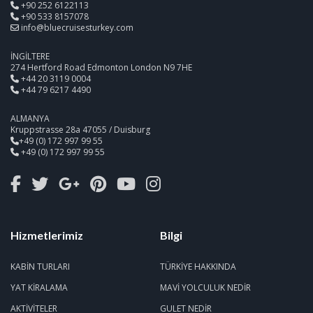
+90 252 6122113
+90 533 8157078
info@bluecruisesturkey.com
İNGİLTERE
274 Hertford Road Edmonton London N9 7HE
+44 20 3119 0004
+44 79 6217 4490
ALMANYA
Kruppstrasse 28a 47055 / Duisburg
+49 (0) 172 997 99 55
+49 (0) 172 997 99 55
Hizmetlerimiz
Bilgi
KABIN TURLARI
TÜRKIYE HAKKINDA
YAT KIRALAMA
MAVI YOLCULUK NEDIR
AKTIVITELER
GULET NEDIR