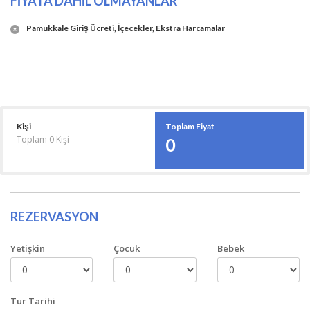
FİYATA DAHİL OLMAYANLAR
Pamukkale Giriş Ücreti, İçecekler, Ekstra Harcamalar
Kişi
Toplam Fiyat
Toplam
0
Kişi
0
REZERVASYON
Yetişkin
Çocuk
Bebek
Tur Tarihi