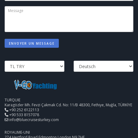
ENVOYER UN MESSAGE
TURQUIE
Karagözler Mh. Fevzi Çakmak Cd. No: 11/B 48300, Fethiye, Muğla, TÜRKİYE
+90 252 6122113
+90 533 8157078
info@bluecruisesturkey.com
ROYAUME-UNI
274 Hertford Road Edmonton London N9 7HE