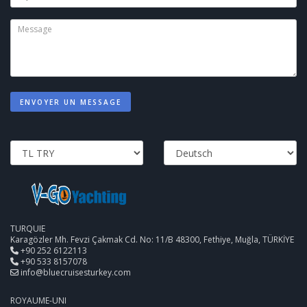
ENVOYER UN MESSAGE
TURQUIE
Karagözler Mh. Fevzi Çakmak Cd. No: 11/B 48300, Fethiye, Muğla, TÜRKİYE
+90 252 6122113
+90 533 8157078
info@bluecruisesturkey.com
ROYAUME-UNI