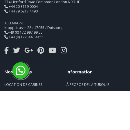
274 Hertford Road Edmonton London N9 7HE
+44 20 3119 0004
+44 79 6217 4490
ALLEMAGNE
Kruppstrasse 28a 47055 / Duisburg
+49 (0) 172 997 99 55
+49 (0) 172 997 99 55
Nos services
Information
LOCATION DE CABINES
À PROPOS DE LA TURQUIE
LOCATION DE YACHTS
À PROPOS DE BLUE CRUISE
EXCURSIONS QUOTIDIENNES
À PROPOS DE LA GOÉLETTE TURQUE
LOUER UNE VOITURE
ÉQUIPAGE
TRANSFERT AÉROPORT
REPAS À BORD
BILLET DE FERRY
LA VIE À BORD