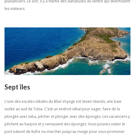
plaisanciers. Le soir, il y a même des danseuses du ventre qui divertissent
les visiteurs.
Sept îles
L'une des escales idéales du Blue Voyage est Seven Islands, une baie
isolée au sud de Tulsa. C'est un endroit idéal pour nager, faire de la
plongée avec tuba, pêcher et plonger avec des éponges. Les vacanciers y
pêchent au harpon et y ramassent des éponges. Vous pouvez visiter le
port naturel de Kufre ou marcher jusqu'au rivage pour vous promener