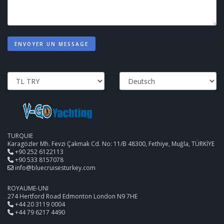
ENVOYER UN MESSAGE
TURQUIE
Karagözler Mh. Fevzi Çakmak Cd. No: 11/B 48300, Fethiye, Muğla, TÜRKİYE
+90 252 6122113
+90 533 8157078
info@bluecruisesturkey.com
ROYAUME-UNI
274 Hertford Road Edmonton London N9 7HE
+44 20 3119 0004
+44 79 6217 4490