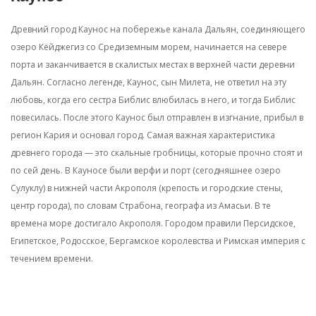
Древний город Каунос на побережье канала Дальян, соединяющего
озеро Кёйджегиз со Средиземным морем, начинается на севере
порта и заканчивается в скалистых местах в верхней части деревни
Дальян. Согласно легенде, Каунос, сын Милета, не ответил на эту
любовь, когда его сестра Библис влюбилась в него, и тогда Библис
повесилась. После этого Каунос был отправлен в изгнание, прибыл в
регион Кария и основал город. Самая важная характеристика
древнего города — это скальные гробницы, которые прочно стоят и
по сей день. В Кауносе были верфи и порт (сегодняшнее озеро
Сулуклу) в нижней части Акрополя (крепость и городские стены,
центр города), по словам Страбона, географа из Амасьи. В те
времена море достигало Акрополя. Городом правили Персидское,
Египетское, Родосское, Бергамское королевства и Римская империя с
течением времени.