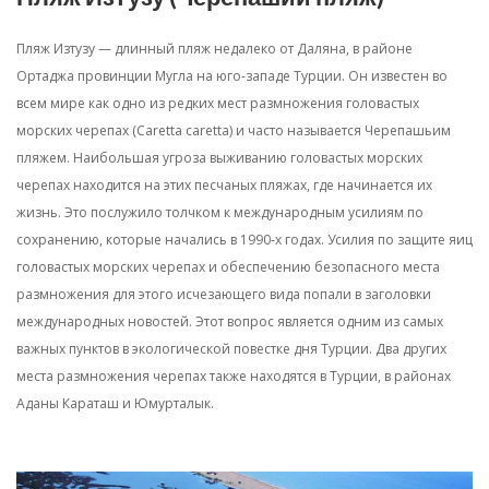
Пляж Изтузу — длинный пляж недалеко от Даляна, в районе
Ортаджа провинции Мугла на юго-западе Турции. Он известен во
всем мире как одно из редких мест размножения головастых
морских черепах (Caretta caretta) и часто называется Черепашьим
пляжем. Наибольшая угроза выживанию головастых морских
черепах находится на этих песчаных пляжах, где начинается их
жизнь. Это послужило толчком к международным усилиям по
сохранению, которые начались в 1990-х годах. Усилия по защите яиц
головастых морских черепах и обеспечению безопасного места
размножения для этого исчезающего вида попали в заголовки
международных новостей. Этот вопрос является одним из самых
важных пунктов в экологической повестке дня Турции. Два других
места размножения черепах также находятся в Турции, в районах
Аданы Караташ и Юмурталык.