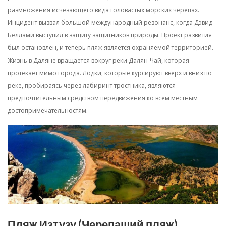
размножения исчезающего вида головастых морских черепах.
Инцидент вызвал большой международный резонанс, когда Дэвид
Беллами выступил в защиту защитников природы. Проект развития
был остановлен, и теперь пляж является охраняемой территорией.
Жизнь в Даляне вращается вокруг реки Далян-Чай, которая
протекает мимо города. Лодки, которые курсируют вверх и вниз по
реке, пробираясь через лабиринт тростника, являются
предпочтительным средством передвижения ко всем местным
достопримечательностям.
Пляж Изтузу (Черепаший пляж)