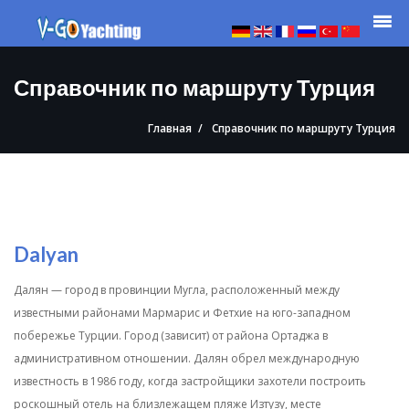
Справочник по маршруту Турция
Главная
Справочник по маршруту Турция
Dalyan
Далян — город в провинции Мугла, расположенный между
известными районами Мармарис и Фетхие на юго-западном
побережье Турции. Город (зависит) от района Ортаджа в
административном отношении. Далян обрел международную
известность в 1986 году, когда застройщики захотели построить
роскошный отель на близлежащем пляже Изтузу, месте