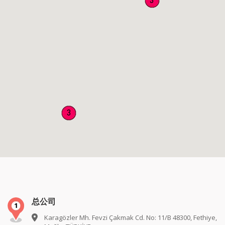
3
3
总公司
Karagözler Mh. Fevzi Çakmak Cd. No: 11/B 48300, Fethiye,