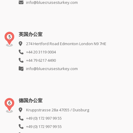
info@bluecruisesturkey.com
英国办公室
274 Hertford Road Edmonton London N9 7HE
+44 20 3119 0004
+44 79 6217 4490
info@bluecruisesturkey.com
德国办公室
Kruppstrasse 28a 47055 / Duisburg
+49 (0) 172 997 99 55
+49 (0) 172 997 99 55