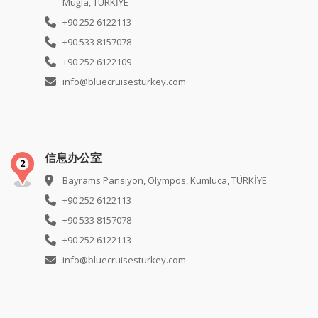
Muğla, TÜRKİYE
+90 252 6122113
+90 533 8157078
+90 252 6122109
info@bluecruisesturkey.com
信息办公室
Bayrams Pansiyon, Olympos, Kumluca, TÜRKİYE
+90 252 6122113
+90 533 8157078
+90 252 6122113
info@bluecruisesturkey.com