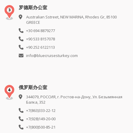
罗德斯办公室
Australian Sstreet, NEW MARINA, Rhodes Gr, 85100
GREECE
+30 694 8879277
+90 533 8157078
+90 252 6122113
info@bluecruisesturkey.com
俄罗斯办公室
344079, РОССИЯ, г. Ростов-на-Дону, Ул. Безымянная
Балка, 352
+7(863)333-22-12
+7(928)149-20-00
+7(800)500-85-21