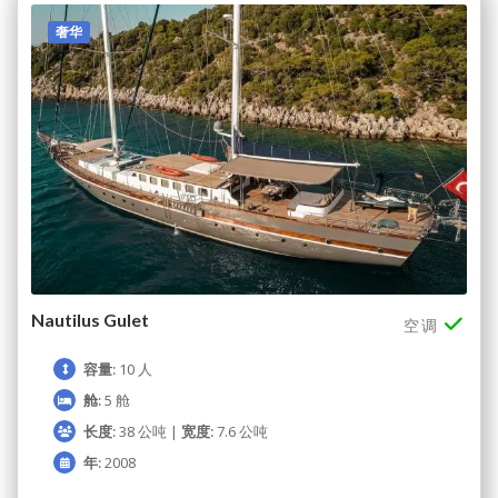
奢华
Nautilus Gulet
空调
容量:
10 人
舱:
5 舱
长度:
38 公吨 |
宽度:
7.6 公吨
年:
2008