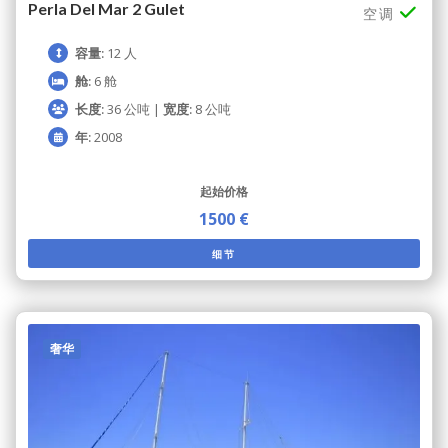
Perla Del Mar 2 Gulet
空调
容量:
12 人
舱:
6 舱
长度:
36 公吨 |
宽度:
8 公吨
年:
2008
起始价格
1500 €
细节
奢华