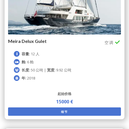
Meira Delux Gulet
空调
容量:
12 人
舱:
6 舱
长度:
50 公吨 |
宽度:
9.92 公吨
年:
2018
起始价格
15000 €
细节