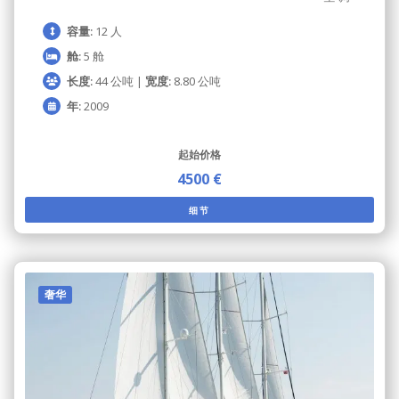
容量:
12 人
舱:
5 舱
长度:
44 公吨 |
宽度:
8.80 公吨
年:
2009
起始价格
4500 €
细节
奢华