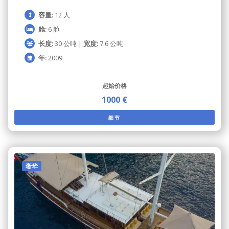
容量:
12 人
舱:
6 舱
长度:
30 公吨 |
宽度:
7.6 公吨
年:
2009
起始价格
1000 €
细节
奢华