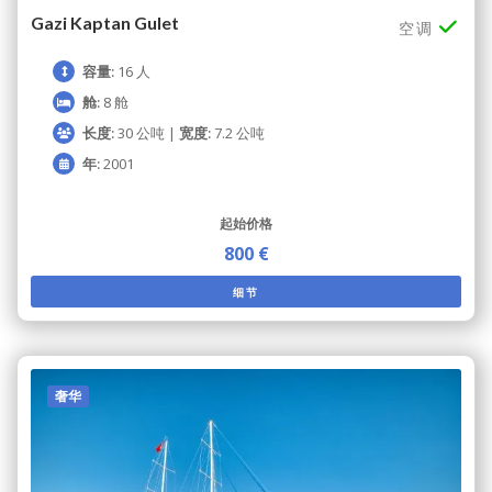
Gazi Kaptan Gulet
空调
容量:
16 人
舱:
8 舱
长度:
30 公吨 |
宽度:
7.2 公吨
年:
2001
起始价格
800 €
细节
奢华