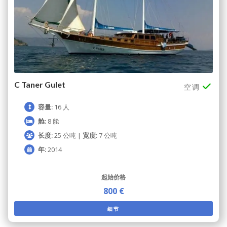
C Taner Gulet
空调
容量:
16 人
舱:
8 舱
长度:
25 公吨 |
宽度:
7 公吨
年:
2014
起始价格
800 €
细节