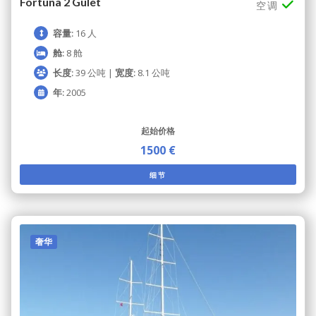
Fortuna 2 Gulet
空调
容量:
16 人
舱:
8 舱
长度:
39 公吨 |
宽度:
8.1 公吨
年:
2005
起始价格
1500 €
细节
奢华