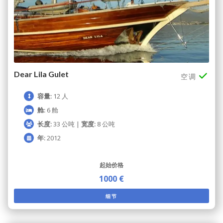
Dear Lila Gulet
空调
容量:
12 人
舱:
6 舱
长度:
33 公吨 |
宽度:
8 公吨
年:
2012
起始价格
1000 €
细节