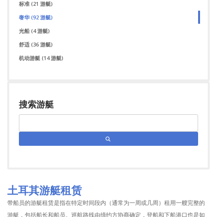
标准
(21 游艇)
奢华
(92 游艇)
光船
(4 游艇)
舒适
(36 游艇)
机动游艇
(14 游艇)
搜索游艇
土耳其游艇租赁
带船员的游艇租赁是指在特定时间段内（通常为一周或几周）租用一艘完整的
游艇，包括船长和船员。巡航路线由缔约方协商确定，登船和下船港口也是如