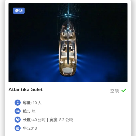
奢华
Atlantika Gulet
空调
容量:
10 人
舱:
5 舱
长度:
40 公吨 |
宽度:
8.2 公吨
年:
2013