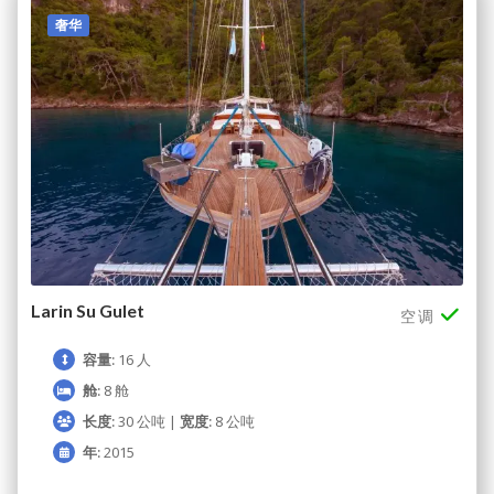
奢华
Larin Su Gulet
空调
容量:
16 人
舱:
8 舱
长度:
30 公吨 |
宽度:
8 公吨
年:
2015