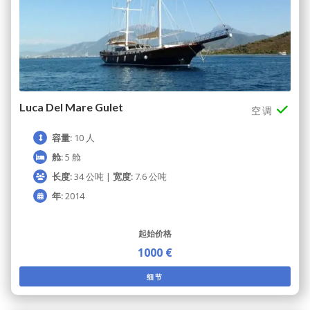
Luca Del Mare Gulet
空调
容量:
10 人
舱:
5 舱
长度:
34 公吨 |
宽度:
7.6 公吨
年:
2014
起始价格
1000 €
细节