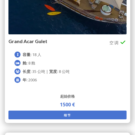
Grand Acar Gulet
空调
容量:
18 人
舱:
8 舱
长度:
35 公吨 |
宽度:
8 公吨
年:
2006
起始价格
1500 €
细节