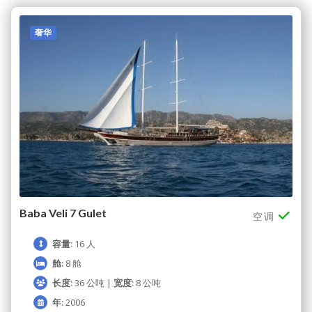
奢华
Baba Veli 7 Gulet
空调
容量:
16 人
舱:
8 舱
长度:
36 公吨 |
宽度:
8 公吨
年:
2006