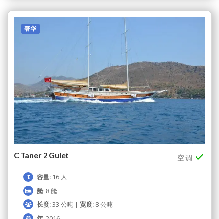
奢华
C Taner 2 Gulet
空调
容量:
16 人
舱:
8 舱
长度:
33 公吨 |
宽度:
8 公吨
年:
2016