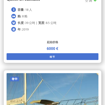
空调
容量:
18 人
舱:
8 舱
长度:
39 公吨 |
宽度:
8.5 公吨
年:
2019
起始价格
6000 €
细节
奢华