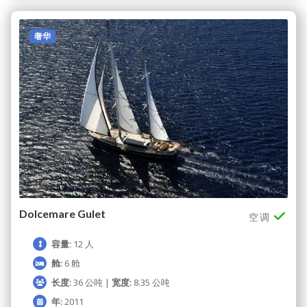
奢华
Dolcemare Gulet
空调
容量:
12 人
舱:
6 舱
长度:
36 公吨 |
宽度:
8.35 公吨
年:
2011