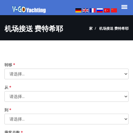
机场接送 费特希耶
家
机场接送 费特希耶
转移
*
从
*
到
*
乘客总数
*