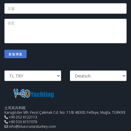
发送消息
土耳其共和国
Karagözler Mh. Fevzi Çakmak Cd. No: 11/B 48300, Fethiye, Muğla, TÜRKİYE
+90 252 6122113
+90 533 8157078
info@bluecruisesturkey.com