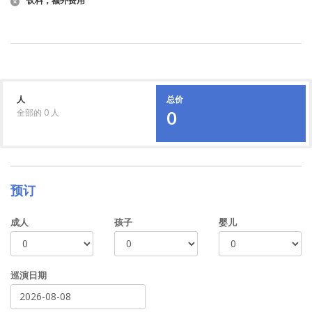
饮料，额外费用
人
总价
全部的
0
人
0
预订
成人
孩子
婴儿
巡演日期