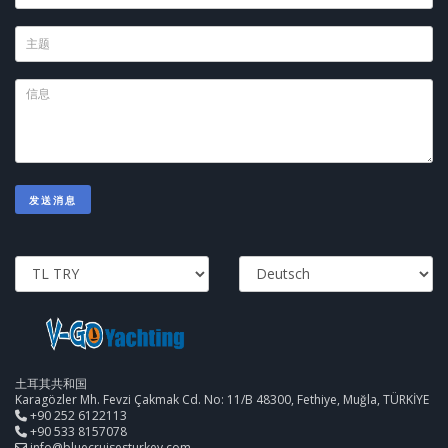
发送消息
土耳其共和国
Karagözler Mh. Fevzi Çakmak Cd. No: 11/B 48300, Fethiye, Muğla, TÜRKİYE
+90 252 6122113
+90 533 8157078
info@bluecruisesturkey.com