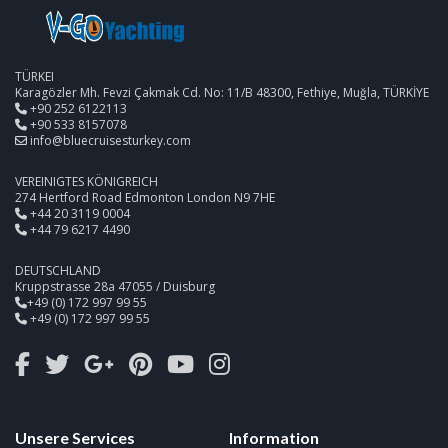
TÜRKEI
Karagözler Mh. Fevzi Çakmak Cd. No: 11/B 48300, Fethiye, Muğla, TÜRKİYE
+90 252 6122113
+90 533 8157078
info@bluecruisesturkey.com
VEREINIGTES KÖNIGREICH
274 Hertford Road Edmonton London N9 7HE
+44 20 3119 0004
+44 79 6217 4490
DEUTSCHLAND
Kruppstrasse 28a 47055 / Duisburg
+49 (0) 172 997 99 55
+49 (0) 172 997 99 55
Unsere Services
Information