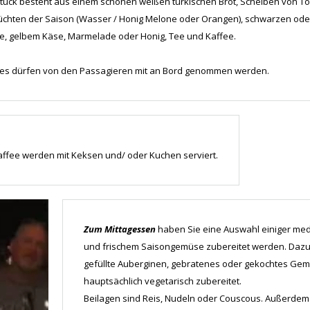
stück besteht aus einem schönen weißen türkischen Brot, Scheiben von 
rüchten der Saison (Wasser / Honig Melone oder Orangen), schwarzen od
e, gelbem Käse, Marmelade oder Honig, Tee und Kaffee.
kes dürfen von den Passagieren mit an Bord genommen werden.
affee werden mit Keksen und/ oder Kuchen serviert.
Zum Mittagessen
haben Sie eine Auswahl einiger medi
und frischem Saisongemüse zubereitet werden. Dazu 
gefüllte Auberginen, gebratenes oder gekochtes Gem
hauptsächlich vegetarisch zubereitet.
Beilagen sind Reis, Nudeln oder Couscous. Außerdem r