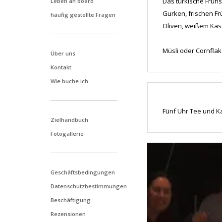
Das türkische Früh
Leben an Board
Gurken, frischen F
häufig gestellte Fragen
Oliven, weißem Käs
Müsli oder Cornfla
Über uns
Kontakt
Wie buche ich
Fünf Uhr Tee und K
Zielhandbuch
Fotogallerie
Geschäftsbedingungen
Datenschutzbestimmungen
Beschäftigung
Rezensionen