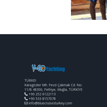
TÜRKEI
Karagözler Mh. Fevzi Çakmak Cd. No:
11/B 48300, Fethiye, Muğla, TÜRKİYE
+90 252 6122113
+90 533 8157078
info@bluecruisesturkey.com