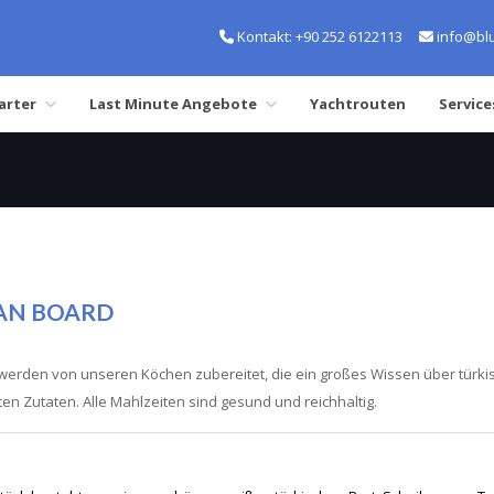
Kontakt:
+90 252 6122113
info@blu
arter
Last Minute Angebote
Yachtrouten
Service
AN BOARD
 werden von unseren Köchen zubereitet, die ein großes Wissen über türki
sten Zutaten. Alle Mahlzeiten sind gesund und reichhaltig.