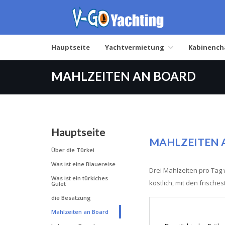
Hauptseite
Yachtvermietung
Kabinench
MAHLZEITEN AN BOARD
Hauptseite
MAHLZEITEN 
Über die Türkei
Was ist eine Blauereise
Drei Mahlzeiten pro Tag
Was ist ein türkiches
köstlich, mit den frische
Gulet
die Besatzung
Mahlzeiten an Board