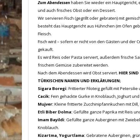
Zum Abendessen
haben Sie wieder ein Hauptgericht, 
und auch frisches Obst oder ein Dessert.
Wir servieren Fisch (gegrillt oder gebraten) mit gem
besteht das Hauptgericht aus Hühnchen (im Ofen gebra
Fleisch.
Fisch wird – sofern er nicht von den Gästen und der 
gekauft.
Es wird Reis oder Pasta serviert, außerdem frische Sa
frischem Gemüse zubereitet werden.
Nach dem Abendessen wird Obst serviert.
HIER SIND
TÜRKISCHEN NAMEN UND ERKLÄRUNGEN;
Sigara Boregi:
Frittierter Filoteig gefüllt mit Petersil
Cacik:
Fein gehackte Gurke in Knoblauch, Joghurt und
Mujver:
Kleine frittierte Zucchinipfannkuchen mit Dill
Etli Biber Dolma:
Gefüllte ganze Paprika mit Reis un
Imam Bayildi:
Gefüllte ganze Auberginen mit Zwiebel
Knoblauch.
Kizartma, Yogurtlama:
Gebratene Auberginen, grüne