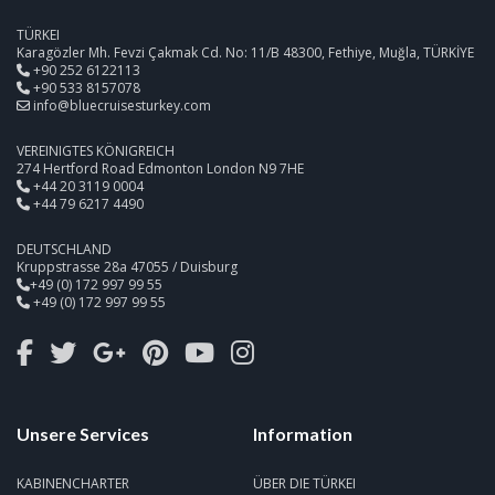
TÜRKEI
Karagözler Mh. Fevzi Çakmak Cd. No: 11/B 48300, Fethiye, Muğla, TÜRKİYE
+90 252 6122113
+90 533 8157078
info@bluecruisesturkey.com
VEREINIGTES KÖNIGREICH
274 Hertford Road Edmonton London N9 7HE
+44 20 3119 0004
+44 79 6217 4490
DEUTSCHLAND
Kruppstrasse 28a 47055 / Duisburg
+49 (0) 172 997 99 55
+49 (0) 172 997 99 55
Unsere Services
Information
KABINENCHARTER
ÜBER DIE TÜRKEI