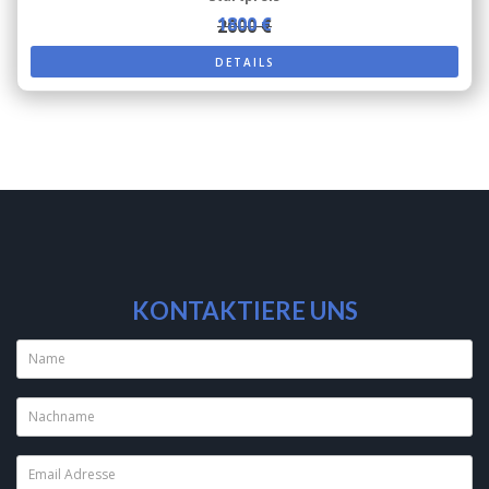
1800 €
2000 €
DETAILS
KONTAKTIERE UNS