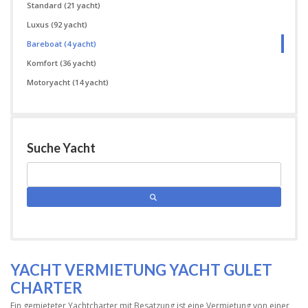
Standard
(21 yacht)
Luxus
(92 yacht)
Bareboat
(4 yacht)
Komfort
(36 yacht)
Motoryacht
(14 yacht)
Suche Yacht
YACHT VERMIETUNG YACHT GULET
CHARTER
Ein gemieteter Yachtcharter mit Besatzung ist eine Vermietung von einer