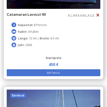
Catamaran Lavezzi 40
KLIMAANLAGE
Kapazitat:
8 Person
Kabin:
4 Kabin
Lange:
12 mt |
Breite:
6.5 mt
Jahr:
2005
Startpreis
450 €
DETAILS
Bareboat