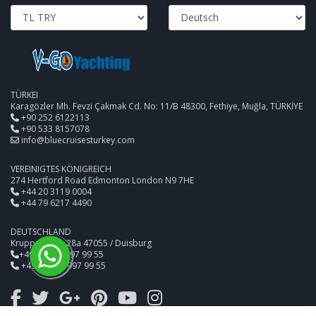
TÜRKEI
Karagözler Mh. Fevzi Çakmak Cd. No: 11/B 48300, Fethiye, Muğla, TÜRKİYE
+90 252 6122113
+90 533 8157078
info@bluecruisesturkey.com
VEREINIGTES KÖNIGREICH
274 Hertford Road Edmonton London N9 7HE
+44 20 3119 0004
+44 79 6217 4490
DEUTSCHLAND
Kruppstrasse 28a 47055 / Duisburg
+49 (0) 172 997 99 55
+49 (0) 172 997 99 55