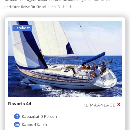
perfekten Reise für Sie arbeiten. Bis bald!
Bareboat
Bavaria 44
KLIMAANLAGE
Kapazitat:
8 Person
Kabin:
4 Kabin