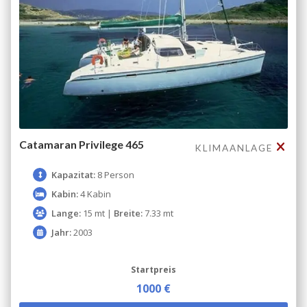
Catamaran Privilege 465
KLIMAANLAGE
Kapazitat:
8 Person
Kabin:
4 Kabin
Lange:
15 mt |
Breite:
7.33 mt
Jahr:
2003
Startpreis
1000 €