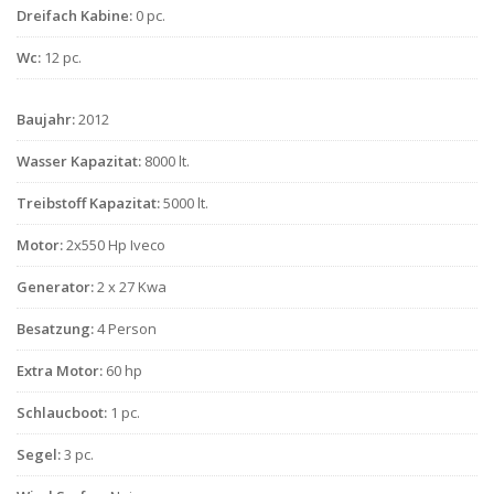
Dreifach Kabine:
0 pc.
Wc:
12 pc.
Baujahr:
2012
Wasser Kapazitat:
8000 lt.
Treibstoff Kapazitat:
5000 lt.
Motor:
2x550 Hp Iveco
Generator:
2 x 27 Kwa
Besatzung:
4 Person
Extra Motor:
60 hp
Schlaucboot:
1 pc.
Segel:
3 pc.