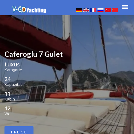
Caferoglu 7 Gulet
Luxus
Katagorie
24
Kapazitat
11
Kabin
12
Wc
PREISE