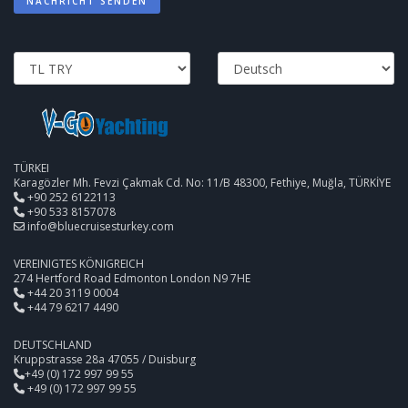
NACHRICHT SENDEN
TÜRKEI
Karagözler Mh. Fevzi Çakmak Cd. No: 11/B 48300, Fethiye, Muğla, TÜRKİYE
+90 252 6122113
+90 533 8157078
info@bluecruisesturkey.com
VEREINIGTES KÖNIGREICH
274 Hertford Road Edmonton London N9 7HE
+44 20 3119 0004
+44 79 6217 4490
DEUTSCHLAND
Kruppstrasse 28a 47055 / Duisburg
+49 (0) 172 997 99 55
+49 (0) 172 997 99 55