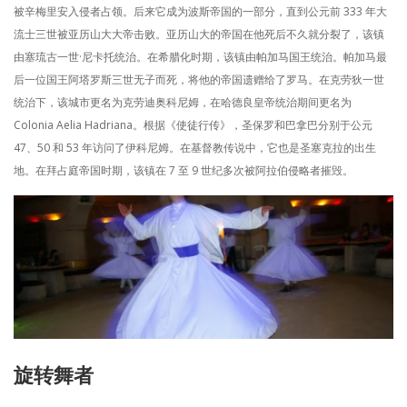
被辛梅里安入侵者占领。后来它成为波斯帝国的一部分，直到公元前 333 年大
流士三世被亚历山大大帝击败。亚历山大的帝国在他死后不久就分裂了，该镇
由塞琉古一世·尼卡托统治。在希腊化时期，该镇由帕加马国王统治。帕加马最
后一位国王阿塔罗斯三世无子而死，将他的帝国遗赠给了罗马。在克劳狄一世
统治下，该城市更名为克劳迪奥科尼姆，在哈德良皇帝统治期间更名为
Colonia Aelia Hadriana。根据《使徒行传》，圣保罗和巴拿巴分别于公元
47、50 和 53 年访问了伊科尼姆。在基督教传说中，它也是圣塞克拉的出生
地。在拜占庭帝国时期，该镇在 7 至 9 世纪多次被阿拉伯侵略者摧毁。
旋转舞者