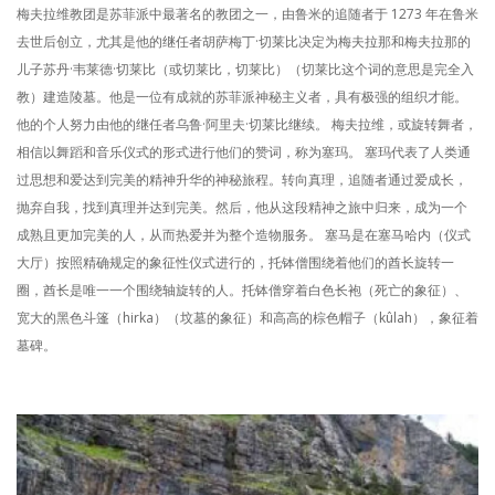
梅夫拉维教团是苏菲派中最著名的教团之一，由鲁米的追随者于 1273 年在鲁米
去世后创立，尤其是他的继任者胡萨梅丁·切莱比决定为梅夫拉那和梅夫拉那的
儿子苏丹·韦莱德·切莱比（或切莱比，切莱比）（切莱比这个词的意思是完全入
教）建造陵墓。他是一位有成就的苏菲派神秘主义者，具有极强的组织才能。
他的个人努力由他的继任者乌鲁·阿里夫·切莱比继续。 梅夫拉维，或旋转舞者，
相信以舞蹈和音乐仪式的形式进行他们的赞词，称为塞玛。 塞玛代表了人类通
过思想和爱达到完美的精神升华的神秘旅程。转向真理，追随者通过爱成长，
抛弃自我，找到真理并达到完美。然后，他从这段精神之旅中归来，成为一个
成熟且更加完美的人，从而热爱并为整个造物服务。 塞马是在塞马哈内（仪式
大厅）按照精确规定的象征性仪式进行的，托钵僧围绕着他们的酋长旋转一
圈，酋长是唯一一个围绕轴旋转的人。托钵僧穿着白色长袍（死亡的象征）、
宽大的黑色斗篷（hirka）（坟墓的象征）和高高的棕色帽子（kûlah），象征着
墓碑。