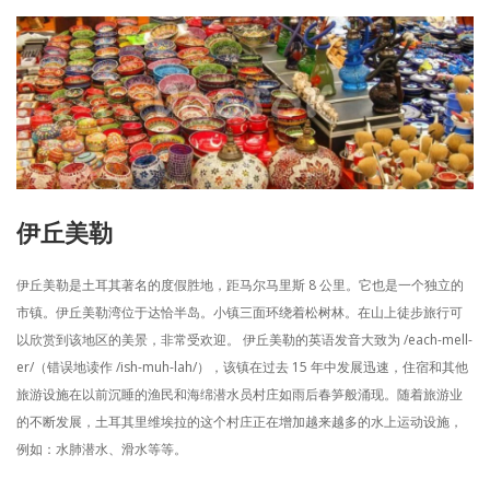
伊丘美勒
伊丘美勒是土耳其著名的度假胜地，距马尔马里斯 8 公里。它也是一个独立的
市镇。伊丘美勒湾位于达恰半岛。小镇三面环绕着松树林。在山上徒步旅行可
以欣赏到该地区的美景，非常受欢迎。 伊丘美勒的英语发音大致为 /each-mell-
er/（错误地读作 /ish-muh-lah/），该镇在过去 15 年中发展迅速，住宿和其他
旅游设施在以前沉睡的渔民和海绵潜水员村庄如雨后春笋般涌现。随着旅游业
的不断发展，土耳其里维埃拉的这个村庄正在增加越来越多的水上运动设施，
例如：水肺潜水、滑水等等。