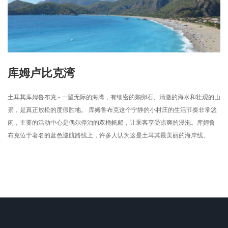
库姆卢比克湾
土耳其库姆鲁布克 - 一望无际的海湾，有细密的鹅卵石、清​​澈的海水和壮观的山
景，是真正放松的度假胜地。 库姆鲁布克这个宁静的小村庄的生活节奏非常悠
闲，主要的活动中心是偶尔停泊的双桅帆船，让乘客享受凉爽的浸泡。库姆鲁
布克位于著名的蓝色巡航路线上，许多人认为这是土耳其最美丽的海岸线。