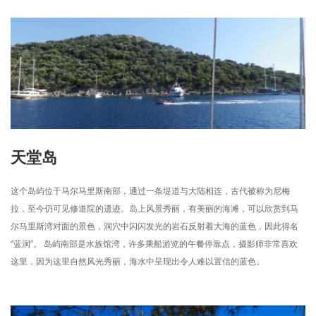
天堂岛
这个岛屿位于马尔马里斯南部，通过一条堤道与大陆相连，古代被称为尼梅
拉，至今仍可见修道院的遗迹。岛上风景秀丽，有美丽的海滩，可以欣赏到马
尔马里斯湾对面的景色，洞穴中闪闪发光的岩石反射着大海的蓝色，因此得名
“蓝洞”。 岛屿南部是水族馆湾，许多乘船游览的午餐停靠点，摄影师非常喜欢
这里，因为这里自然风光秀丽，海水中呈现出令人难以置信的蓝色。