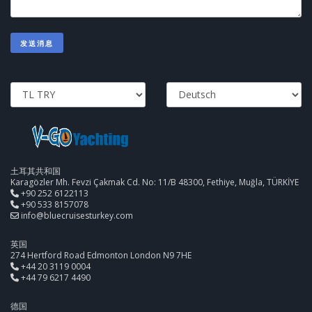
发送消息
土耳其共和国
Karagözler Mh. Fevzi Çakmak Cd. No: 11/B 48300, Fethiye, Muğla, TÜRKİYE
+90 252 6122113
+90 533 8157078
info@bluecruisesturkey.com
英国
274 Hertford Road Edmonton London N9 7HE
+44 20 3119 0004
+44 79 6217 4490
德国