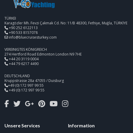
TÜRKEI
Karagözler Mh. Fevzi Çakmak Cd. No: 11/B 48300, Fethiye, Muğla, TÜRKİYE
+90 252 6122113
+90 533 8157078
info@bluecruisesturkey.com
VEREINIGTES KÖNIGREICH
274 Hertford Road Edmonton London N9 7HE
+44 20 3119 0004
+44 79 6217 4490
DEUTSCHLAND
Kruppstrasse 28a 47055 / Duisburg
+49 (0) 172 997 99 55
+49 (0) 172 997 99 55
Unsere Services
Information