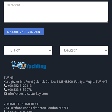
NACHRICHT SENDEN
TÜRKEI
Karagözler Mh. Fevzi Çakmak Cd. No: 11/B 48300, Fethiye, Muğla, TÜRKİYE
+90 252 6122113
+90 533 8157078
info@bluecruisesturkey.com
VEREINIGTES KÖNIGREICH
274 Hertford Road Edmonton London N9 7HE
+44 20 3119 0004