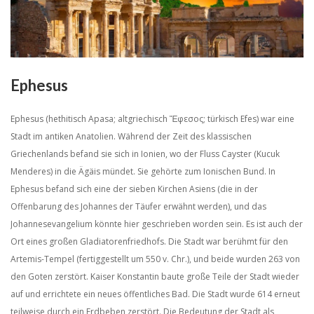
Ephesus
Ephesus (hethitisch Apasa; altgriechisch Ἔφεσος; türkisch Efes) war eine
Stadt im antiken Anatolien. Während der Zeit des klassischen
Griechenlands befand sie sich in Ionien, wo der Fluss Cayster (Kucuk
Menderes) in die Ägäis mündet. Sie gehörte zum Ionischen Bund. In
Ephesus befand sich eine der sieben Kirchen Asiens (die in der
Offenbarung des Johannes der Täufer erwähnt werden), und das
Johannesevangelium könnte hier geschrieben worden sein. Es ist auch der
Ort eines großen Gladiatorenfriedhofs. Die Stadt war berühmt für den
Artemis-Tempel (fertiggestellt um 550 v. Chr.), und beide wurden 263 von
den Goten zerstört. Kaiser Konstantin baute große Teile der Stadt wieder
auf und errichtete ein neues öffentliches Bad. Die Stadt wurde 614 erneut
teilweise durch ein Erdbeben zerstört. Die Bedeutung der Stadt als