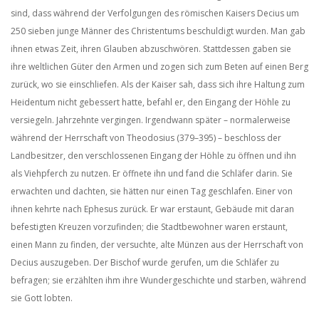
sind, dass während der Verfolgungen des römischen Kaisers Decius um
250 sieben junge Männer des Christentums beschuldigt wurden. Man gab
ihnen etwas Zeit, ihren Glauben abzuschwören. Stattdessen gaben sie
ihre weltlichen Güter den Armen und zogen sich zum Beten auf einen Berg
zurück, wo sie einschliefen. Als der Kaiser sah, dass sich ihre Haltung zum
Heidentum nicht gebessert hatte, befahl er, den Eingang der Höhle zu
versiegeln. Jahrzehnte vergingen. Irgendwann später – normalerweise
während der Herrschaft von Theodosius (379–395) – beschloss der
Landbesitzer, den verschlossenen Eingang der Höhle zu öffnen und ihn
als Viehpferch zu nutzen. Er öffnete ihn und fand die Schläfer darin. Sie
erwachten und dachten, sie hätten nur einen Tag geschlafen. Einer von
ihnen kehrte nach Ephesus zurück. Er war erstaunt, Gebäude mit daran
befestigten Kreuzen vorzufinden; die Stadtbewohner waren erstaunt,
einen Mann zu finden, der versuchte, alte Münzen aus der Herrschaft von
Decius auszugeben. Der Bischof wurde gerufen, um die Schläfer zu
befragen; sie erzählten ihm ihre Wundergeschichte und starben, während
sie Gott lobten.