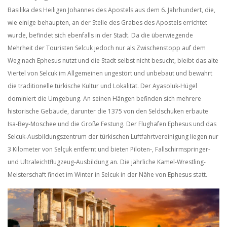
Basilika des Heiligen Johannes des Apostels aus dem 6. Jahrhundert, die,
wie einige behaupten, an der Stelle des Grabes des Apostels errichtet
wurde, befindet sich ebenfalls in der Stadt. Da die überwiegende
Mehrheit der Touristen Selcuk jedoch nur als Zwischenstopp auf dem
Weg nach Ephesus nutzt und die Stadt selbst nicht besucht, bleibt das alte
Viertel von Selcuk im Allgemeinen ungestört und unbebaut und bewahrt
die traditionelle türkische Kultur und Lokalität. Der Ayasoluk-Hügel
dominiert die Umgebung. An seinen Hängen befinden sich mehrere
historische Gebäude, darunter die 1375 von den Seldschuken erbaute
Isa-Bey-Moschee und die Große Festung. Der Flughafen Ephesus und das
Selcuk-Ausbildungszentrum der türkischen Luftfahrtvereinigung liegen nur
3 Kilometer von Selçuk entfernt und bieten Piloten-, Fallschirmspringer-
und Ultraleichtflugzeug-Ausbildung an. Die jährliche Kamel-Wrestling-
Meisterschaft findet im Winter in Selcuk in der Nähe von Ephesus statt.