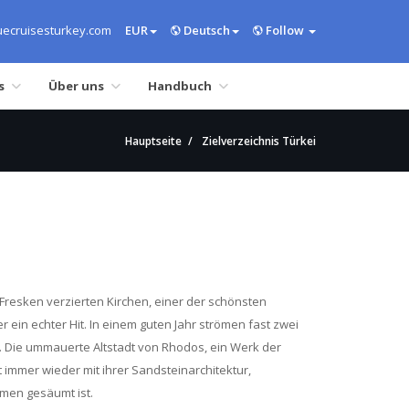
ecruisesturkey.com
EUR
Deutsch
Follow
s
Über uns
Handbuch
Hauptseite
Zielverzeichnis Türkei
Fresken verzierten Kirchen, einer der schönsten
 ein echter Hit. In einem guten Jahr strömen fast zwei
. Die ummauerte Altstadt von Rhodos, ein Werk der
immer wieder mit ihrer Sandsteinarchitektur,
lmen gesäumt ist.