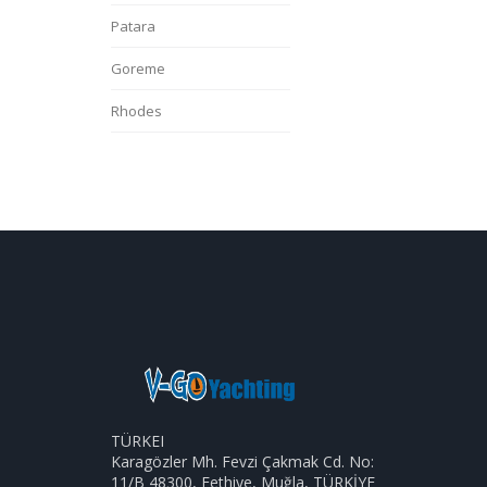
Patara
Goreme
Rhodes
TÜRKEI
Karagözler Mh. Fevzi Çakmak Cd. No:
11/B 48300, Fethiye, Muğla, TÜRKİYE