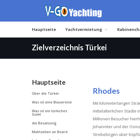
Hauptseite
Yachtvermietung
Kabinench
Zielverzeichnis Türkei
Hauptseite
Rhodes
Über die Türkei
Was ist eine Blauereise
Mit kilometerlangen Strä
mittelalterlichen Städte
Was ist ein türkiches
Gulet
Millionen Besucher hier
die Besatzung
Johanniter und der Osma
Mahlzeiten an Board
Strebebögen über Kopfste