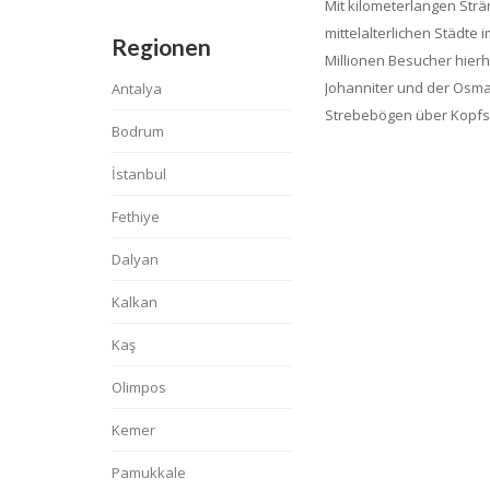
Mit kilometerlangen Strä
mittelalterlichen Städte
Regionen
Millionen Besucher hier
Johanniter und der Osma
Antalya
Strebebögen über Kopfste
Bodrum
İstanbul
Fethiye
Dalyan
Kalkan
Kaş
Olimpos
Kemer
Pamukkale