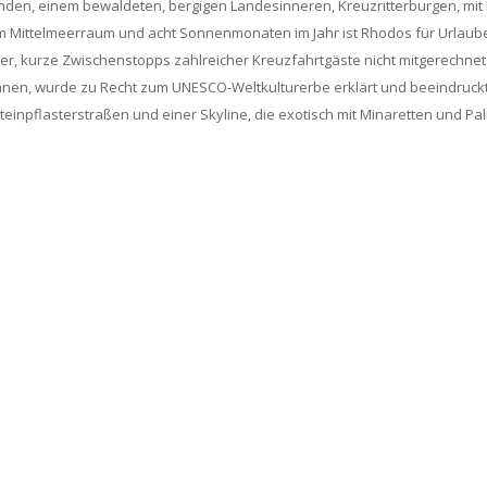
nden, einem bewaldeten, bergigen Landesinneren, Kreuzritterburgen, mit 
 im Mittelmeerraum und acht Sonnenmonaten im Jahr ist Rhodos für Urlauber
her, kurze Zwischenstopps zahlreicher Kreuzfahrtgäste nicht mitgerechnet
nen, wurde zu Recht zum UNESCO-Weltkulturerbe erklärt und beeindruckt 
inpflasterstraßen und einer Skyline, die exotisch mit Minaretten und Pa