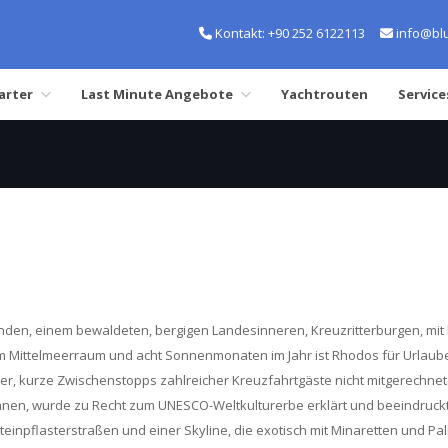
Kontakt:
+90 252 6122113
info@blu
arter
Last Minute Angebote
Yachtrouten
Service
nden, einem bewaldeten, bergigen Landesinneren, Kreuzritterburgen, mit 
 im Mittelmeerraum und acht Sonnenmonaten im Jahr ist Rhodos für Urlauber
her, kurze Zwischenstopps zahlreicher Kreuzfahrtgäste nicht mitgerechnet
nen, wurde zu Recht zum UNESCO-Weltkulturerbe erklärt und beeindruckt 
inpflasterstraßen und einer Skyline, die exotisch mit Minaretten und Pa