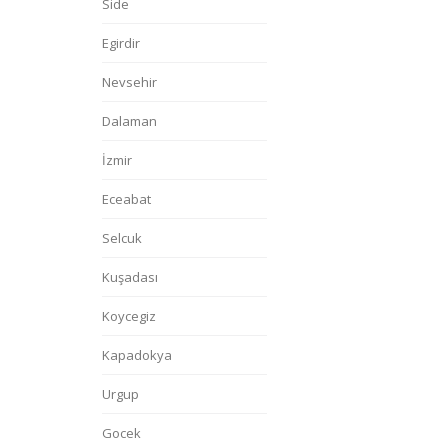
Side
Egirdir
Nevsehir
Dalaman
İzmir
Eceabat
Selcuk
Kuşadası
Koycegiz
Kapadokya
Urgup
Gocek